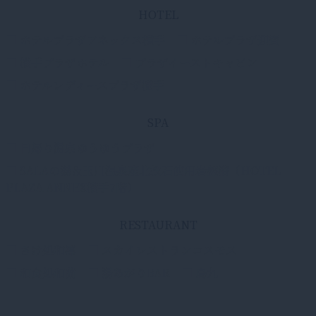
HOTEL
■ ホテルプラザアネックス横手
■ ホテルプラザ迎賓
■ 横手プラザホテル
■ プラザイーストキャビン
■ ホテルレディースプラザ横手
SPA
■ 日帰り温泉ゆうゆうプラザ
■ SALAの湯＆玉川温泉産北投石使用岩盤浴（HOTEL
PLAZA ANNEX横手7階）
RESTAURANT
■ さけ処和凛
■ スカイレストランコスモス
■ 和食処和蘭
■ 湯あがりBAR
■ 鳥九