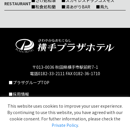
■さけ処和凛
■スカイレストランコスモス
RESTAURANT
■和食処和蘭
■湯あがりBAR
■鳥九
〒013-0036 秋田県横手市駅前町7-1
電話0182-33-2111 FAX 0182-36-1710
■プラザグループTOP
■採用情報
■個人情報保護方針
This website uses cookies to improve your user experience.
By continuing to use this website, you have agreed with our
■お問い合わせ
cookie consent. For futher information, please check the
Private Policy
.
copyright © 2006 PLAZA GROUP. All Reserved.