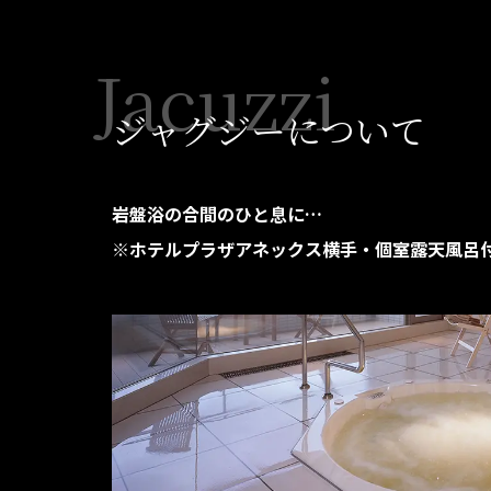
Jacuzzi
ジャグジーについて
岩盤浴の合間のひと息に…
※ホテルプラザアネックス横手・個室露天風呂