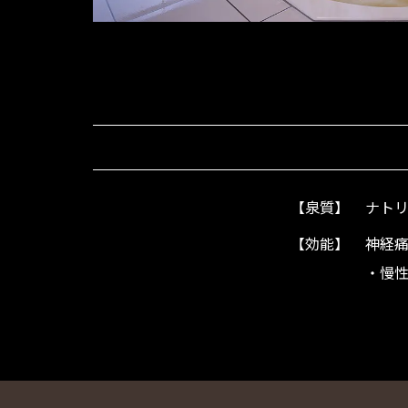
【泉質】
ナト
【効能】
神経
・慢