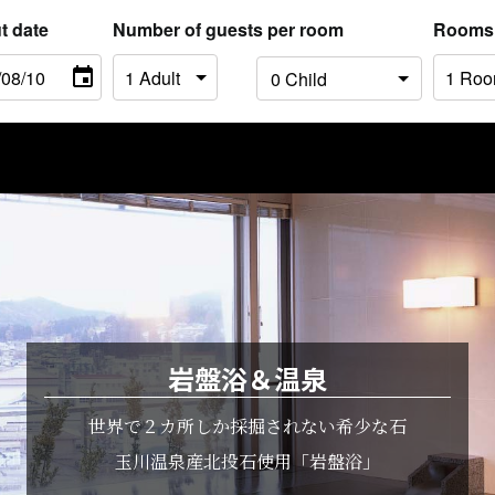
t date
Number of guests per room
Rooms
岩盤浴＆温泉
世界で２カ所しか採掘されない希少な石
玉川温泉産北投石使用「岩盤浴」