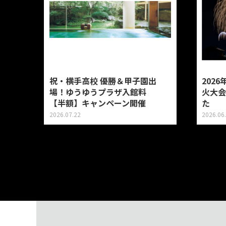
祝・横手高校 優勝＆甲子園出
202
場！ゆうゆうプラザ入館料
火大会
【半額】キャンペーン開催
た
2026.07.22
2026.06