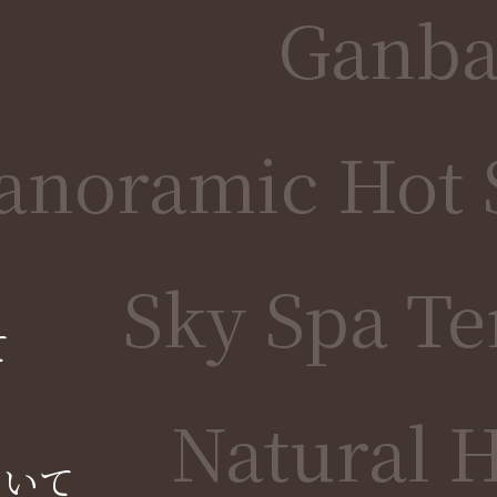
Ganba
anoramic Hot S
Sky Spa Te
て
Natural H
ついて