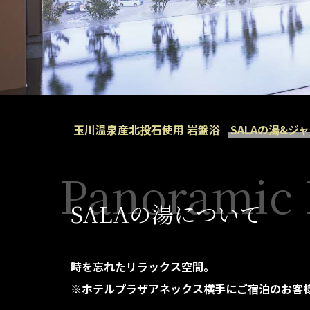
玉川温泉産北投石使用 岩盤浴
SALAの湯&ジ
Panoramic 
SALAの湯について
時を忘れたリラックス空間。
※ホテルプラザアネックス横手にご宿泊のお客様