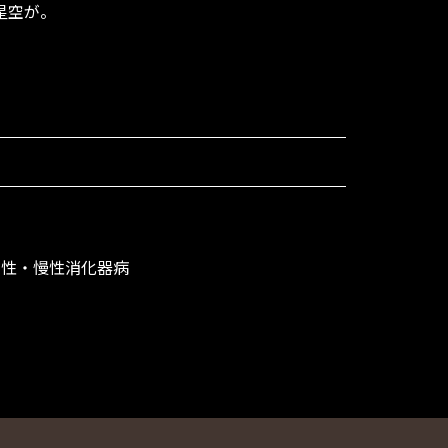
星空が。
え性・慢性消化器病