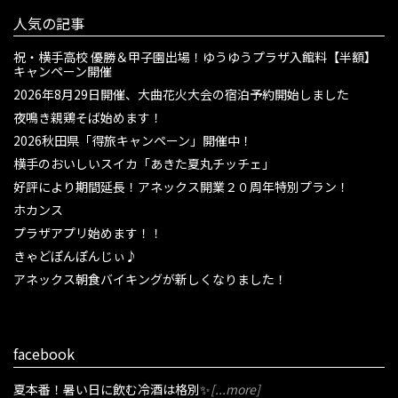
人気の記事
祝・横手高校 優勝＆甲子園出場！ゆうゆうプラザ入館料【半額】
キャンペーン開催
2026年8月29日開催、大曲花火大会の宿泊予約開始しました
夜鳴き親鶏そば始めます！
2026秋田県「得旅キャンペーン」開催中！
横手のおいしいスイカ「あきた夏丸チッチェ」
好評により期間延長！アネックス開業２０周年特別プラン！
ホカンス
プラザアプリ始めます！！
きゃどぽんぽんじぃ♪
アネックス朝食バイキングが新しくなりました！
facebook
夏本番！暑い日に飲む冷酒は格別✨
[...more]