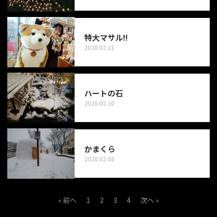
特大マサル!!
2020.02.11
ハートの石
2020.02.10
かまくら
2020.02.08
« 前へ
1
2
3
4
次へ »