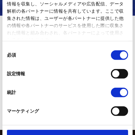
情報を収集し、ソーシャルメディアや広告配信、データ
解析の各パートナーに情報を共有しています。ここで収
集された情報は、ユーザーが各パートナーに提供した他
の情報や各パートナーのサービスを使用した際に収集さ
2024年2月15日至17日，橫手的雪
れた情報と組み合わされ、各パートナーによって使用さ
れることがあります。
節正在舉行。
同
必須
意
の
年是近年來罕見的暖冬，雪量少，但「雪屋」和「迷你雪屋」內點
選
亮了溫暖的燈光。此外，「繁盛棒」也充滿了男人們的熱情。今天
設定情報
有比賽，明天則進行奉獻。
択
統計
マーケティング