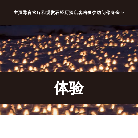
主页
导言
水疗和观赏石
经历
酒店客房
餐饮
访问
储备金
体验