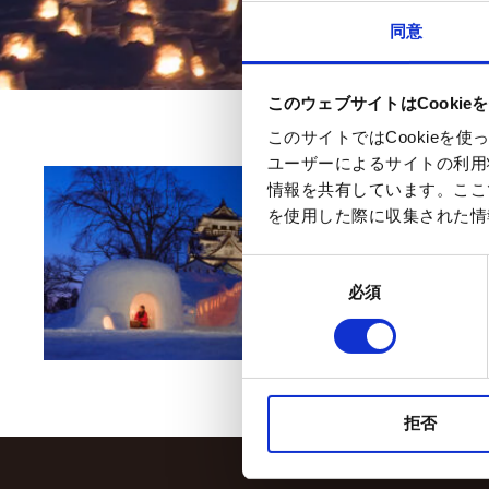
同意
このウェブサイトはCookie
このサイトではCookie
ユーザーによるサイトの利用
202
情報を共有しています。ここ
を使用した際に収集された情
同
必須
意
の
選
択
拒否