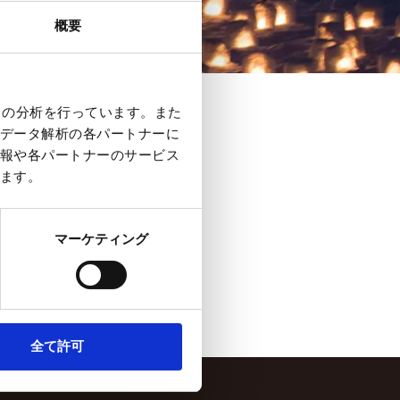
概要
クの分析を行っています。また
データ解析の各パートナーに
節正在舉行。
報や各パートナーのサービス
ます。
マーケティング
全て許可