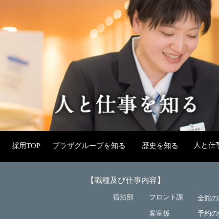
人と仕
採用TOP
プラザグループを知る
歴史を知る
【職種及び仕事内容】
宿泊部
フロント課
全館の
客室係
予約の