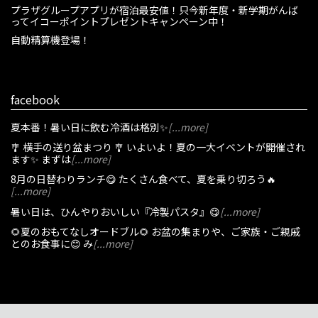
プラザグループアプリが宿泊最安値！只今新年度・新学期がんば
ってイコーポイントプレゼントキャンペーン中！
自動精算機登場！
facebook
夏本番！暑い日に飲む冷酒は格別✨
[...more]
🎐 横手の送り盆まつり 🎐 いよいよ！夏の一大イベントが開催され
ます✨ まずは
[...more]
8月の日替わりランチ😋 たくさん食べて、夏を乗り切ろう🔥
[...more]
暑い日は、ひんやりおいしい『冷製パスタ』😋
[...more]
🌻夏のおもてなしオードブル🌻 お盆の集まりや、ご家族・ご親戚
とのお食事に😊 み
[...more]