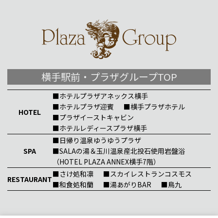
横手駅前・プラザグループTOP
■ホテルプラザアネックス横手
■ホテルプラザ迎賓
■横手プラザホテル
HOTEL
■プラザイーストキャビン
■ホテルレディースプラザ横手
■日帰り温泉ゆうゆうプラザ
SPA
■SALAの湯＆玉川温泉産北投石使用岩盤浴
（HOTEL PLAZA ANNEX横手7階）
■さけ処和凛
■スカイレストランコスモス
RESTAURANT
■和食処和蘭
■湯あがりBAR
■鳥九