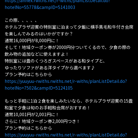
https://annex.rwiths.net/r-withs/planListDetail.do?
hotelNo=55778&campID=5141003
この際、、、、、
ホテルプラザ迎賓の特別室に泊まって夕飯に横手黒毛和牛付き会席
を楽しんでみるのはいかがですか？
通常16,000円が8,000円に！
そして！地域クーポン券が2000円分ついてくるので、夕食の際の
飲み物の追加などに使えますよ！
特別室には畳のくつろぎスペースがある和タイプと、
ゆったりソファがある洋タイプから選べます♪
プラン予約はこちらから
https://yuuyuu-rwiths.rwiths.net/r-withs/planListDetail.do?
hotelNo=7502&campID=5124105
もっと手軽に1泊２食を楽しみたいなら、ホテルプラザ迎賓の15畳
和室で夕食は旬のお手軽和会席がおすすめ！
通常10,001円が2,001円に！
さらに！地域クーポン券2,000円つき！
プラン予約はこちらから
https://yuuyuu-rwiths.rwiths.net/r-withs/planListDetail.do?