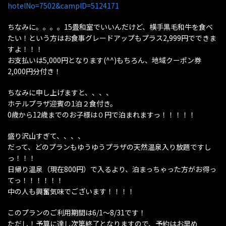
hotelNo=7502&campID=5124171
ちなみに。。。。15畳和室でいいんだけど、横手黒毛和牛を食べ
たい！という方はお食事グレードアップもプラス2,999円でできま
すよ！！！
お支払いは5,000円となります(^^)もちろん、地域クーポン券
2,000円分付き！
ちなみに申し上げますと、、、、
ホテルプラザ迎賓の1泊２食付き。
0歳から12歳までのお子様は０円で泊まれますっ！！！！！
盛り沢山すぎて、、、、
だって、どのプランもゆうゆうプラザの天然温泉入り放題ですし
っ！！！
日帰り温泉（現在800円）で入るより、泊まっちゃった方がお得っ
てっ！！！！！！
中の人も興奮気味でございます！！！！
このプランのご利用期間は6/1〜8/31です！
ただし！予算に達し次第終了となりますので、予約はお早め