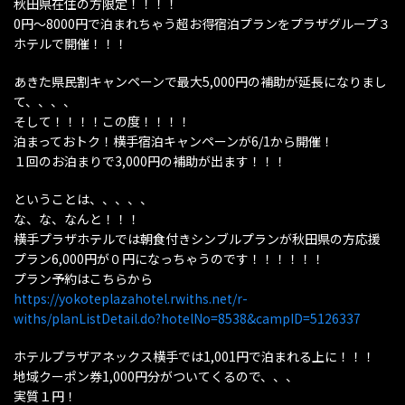
秋田県在住の方限定！！！！
0円〜8000円で泊まれちゃう超お得宿泊プランをプラザグループ３
ホテルで開催！！！
あきた県民割キャンペーンで最大5,000円の補助が延長になりまし
て、、、、
そして！！！！この度！！！！
泊まっておトク！横手宿泊キャンペーンが6/1から開催！
１回のお泊まりで3,000円の補助が出ます！！！
ということは、、、、、
な、な、なんと！！！
横手プラザホテルでは朝食付きシンブルプランが秋田県の方応援
プラン6,000円が０円になっちゃうのです！！！！！！
プラン予約はこちらから
https://yokoteplazahotel.rwiths.net/r-
withs/planListDetail.do?hotelNo=8538&campID=5126337
ホテルプラザアネックス横手では1,001円で泊まれる上に！！！
地域クーポン券1,000円分がついてくるので、、、
実質１円！