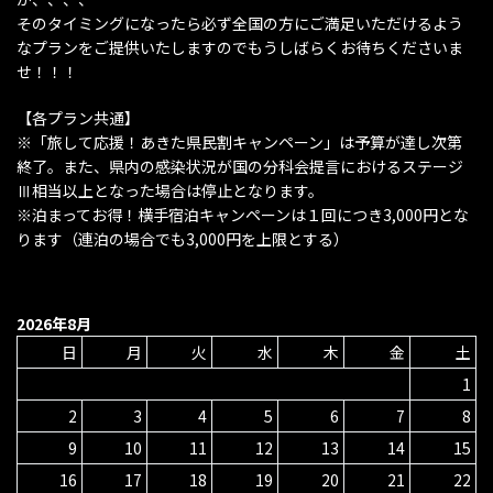
そのタイミングになったら必ず全国の方にご満足いただけるよう
なプランをご提供いたしますのでもうしばらくお待ちくださいま
せ！！！
【各プラン共通】
※「旅して応援！あきた県民割キャンペーン」は予算が達し次第
終了。また、県内の感染状況が国の分科会提言におけるステージ
Ⅲ相当以上となった場合は停止となります。
※泊まってお得！横手宿泊キャンペーンは１回につき3,000円とな
ります（連泊の場合でも3,000円を上限とする）
2026年8月
日
月
火
水
木
金
土
1
2
3
4
5
6
7
8
9
10
11
12
13
14
15
16
17
18
19
20
21
22